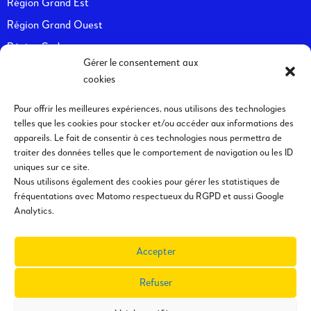
Région Grand Est
Région Grand Ouest
Région Sud
Gérer le consentement aux
cookies
Pour offrir les meilleures expériences, nous utilisons des technologies
telles que les cookies pour stocker et/ou accéder aux informations des
Informations utiles
appareils. Le fait de consentir à ces technologies nous permettra de
traiter des données telles que le comportement de navigation ou les ID
Demande d’adhésion
uniques sur ce site.
Nous utilisons également des cookies pour gérer les statistiques de
Demande d’intervention
fréquentations avec Matomo respectueux du RGPD et aussi Google
Communiqué de presse
Analytics.
Collaborations et partenariats
Accepter
Refuser